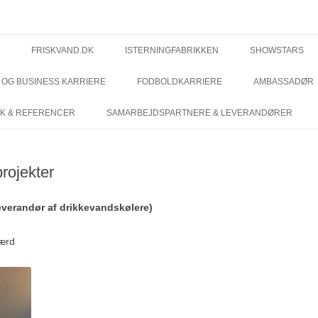
dk
FRISKVAND.DK
ISTERNINGFABRIKKEN
SHOWSTARS
OG BUSINESS KARRIERE
FODBOLDKARRIERE
AMBASSADØR
K & REFERENCER
SAMARBEJDSPARTNERE & LEVERANDØRER
rojekter
everandør af drikkevandskølere)
værd