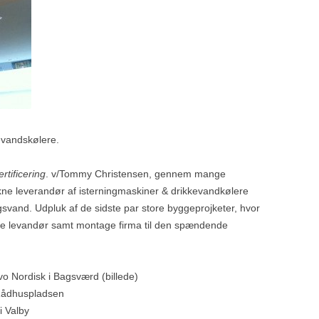
evandskølere.
ertificering
. v/Tommy Christensen, gennem mange
kne leverandør af isterningmaskiner & drikkevandkølere
ngsvand. Udpluk af de sidste par store byggeprojketer, hvor
ine levandør samt montage firma til den spændende
vo Nordisk i Bagsværd (billede)
 Rådhuspladsen
 Valby