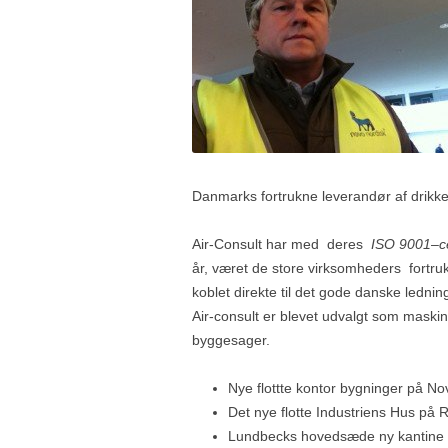
Danmarks fortrukne leverandør af drikk
Air-Consult har med deres
ISO 9001
–
c
år, været de store virksomheders fortru
koblet direkte til det gode danske ledni
Air-consult er blevet udvalgt som mask
byggesager.
Nye flottte kontor bygninger på No
Det nye flotte Industriens Hus på
Lundbecks hovedsæde ny kantine i