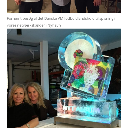
Fornemt besøg af det Danske VM fodboldlandshold til spisning i
vores netværkskælder i Nyhavn