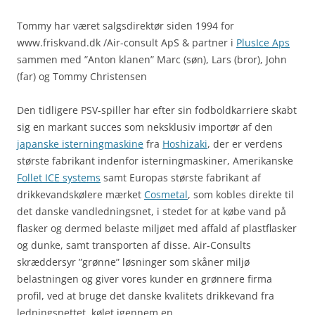
Tommy har været salgsdirektør siden 1994 for
www.friskvand.dk /Air-consult ApS & partner i
PlusIce Aps
sammen med ”Anton klanen” Marc (søn), Lars (bror), John
(far) og Tommy Christensen
Den tidligere PSV-spiller har efter sin fodboldkarriere skabt
sig en markant succes som neksklusiv importør af den
japanske isterningmaskine
fra
Hoshizaki
, der er verdens
største fabrikant indenfor isterningmaskiner, Amerikanske
Follet ICE systems
samt Europas største fabrikant af
drikkevandskølere mærket
Cosmetal
, som kobles direkte til
det danske vandledningsnet, i stedet for at købe vand på
flasker og dermed belaste miljøet med affald af plastflasker
og dunke, samt transporten af disse. Air-Consults
skræddersyr ”grønne” løsninger som skåner miljø
belastningen og giver vores kunder en grønnere firma
profil, ved at bruge det danske kvalitets drikkevand fra
ledningsnettet, kølet igennem en