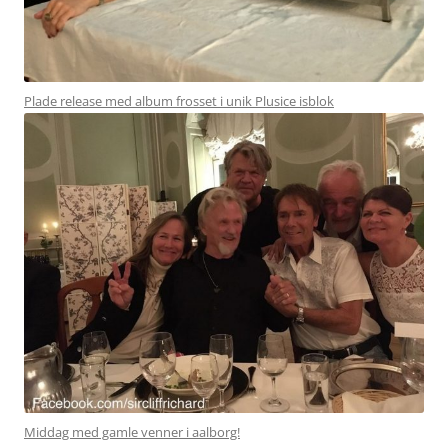
Plade release med album frosset i unik Plusice isblok
Middag med gamle venner i aalborg!