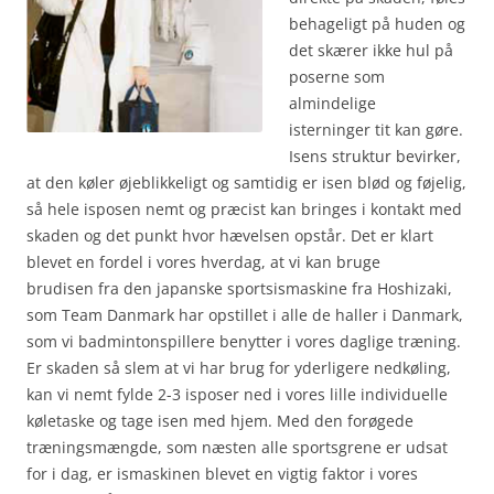
behageligt på huden og
det skærer ikke hul på
poserne som
almindelige
isterninger tit kan gøre.
Isens struktur bevirker,
at den køler øjeblikkeligt og samtidig er isen blød og føjelig,
så hele isposen nemt og præcist kan bringes i kontakt med
skaden og det punkt hvor hævelsen opstår. Det er klart
blevet en fordel i vores hverdag, at vi kan bruge
brudisen fra den japanske sportsismaskine fra Hoshizaki,
som Team Danmark har opstillet i alle de haller i Danmark,
som vi badmintonspillere benytter i vores daglige træning.
Er skaden så slem at vi har brug for yderligere nedkøling,
kan vi nemt fylde 2-3 isposer ned i vores lille individuelle
køletaske og tage isen med hjem. Med den forøgede
træningsmængde, som næsten alle sportsgrene er udsat
for i dag, er ismaskinen blevet en vigtig faktor i vores