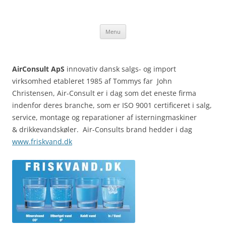
Hop
til
TommyChristensen.dk
indhold
Menu
AirConsult ApS
innovativ dansk salgs- og import
virksomhed etableret 1985 af Tommys far John
Christensen, Air-Consult er i dag som det eneste firma
indenfor deres branche, som er ISO 9001 certificeret i salg,
service, montage og reparationer af isterningmaskiner
& drikkevandskøler. Air-Consults brand hedder i dag
www.friskvand.dk