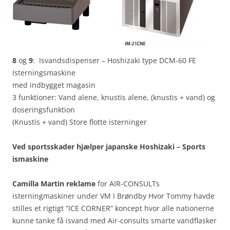
8
og
9
: Isvandsdispenser – Hoshizaki type DCM-60 FE
Isterningsmaskine
med indbygget magasin
3 funktioner: Vand alene, knustis alene, (knustis + vand) og
doseringsfunktion
(Knustis + vand) Store flotte isterninger
Ved sportsskader hjælper japanske Hoshizaki – Sports
ismaskine
Camilla Martin reklame
for AIR-CONSULTs
isterningmaskiner under VM I Brøndby Hvor Tommy havde
stilles et rigtigt ”ICE CORNER” koncept hvor alle nationerne
kunne tanke få isvand med Air-consults smarte vandflasker