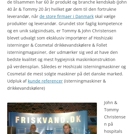
de tilsammen har 60 år produkt og branche kendskab (John
40 år & Tommy 20 år) hvilket gør dem til den fortrukne
leverandør, når
de store firmaer i Danmark
skal vælge
produkter og leverandør. Grundet stor faglig kompetence
og en unik salgsindsats, er Tommy & John Christensen
blevet udvalgt som eksklusiv importører af Hoshizaki
isterninger & Cosmetal drikkevandskølere & Follet
isterningmagasiner, der udmærker sig ved at have den
bedste kvalitet og mest hygiejnisk maskinkonstruktion
på verdensplan. Således er Hoshizaki isterningmaskiner og
Cosmetal de mest solgte maskiner på det danske marked.
Udpluk af
kunde referencer
(isterningmaskiner &
drikkevandskølere)
John &
Tommy
Christense
n på
hospitals