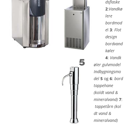
dsflaske
2
:
Vandkø
lere
bordmod
e
l
3
:
Flot
design
bordvand
køler
4
:
Vandk
øler gulvmodel
Indbygningsmo
del
5
og
6
:
bord
tappehane
(koldt vand &
mineralvand)
7
:
tappetårn (kol
dt vand &
mineralvand)