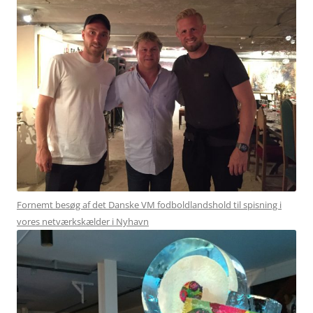
Fornemt besøg af det Danske VM fodboldlandshold til spisning i
vores netværkskælder i Nyhavn