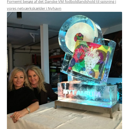
Fornemt besøg af det Danske VM fodboldlandshold til spisning i
vores netværkskælder i Nyhavn