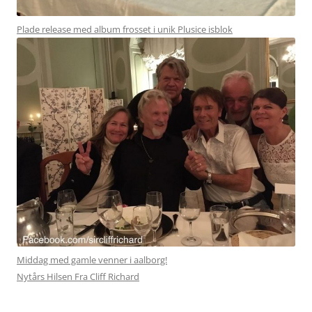
Plade release med album frosset i unik Plusice isblok
Middag med gamle venner i aalborg!
Nytårs Hilsen Fra Cliff Richard