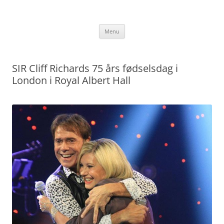
Hop
til
TommyChristensen.dk
indhold
Menu
SIR Cliff Richards 75 års fødselsdag i
London i Royal Albert Hall