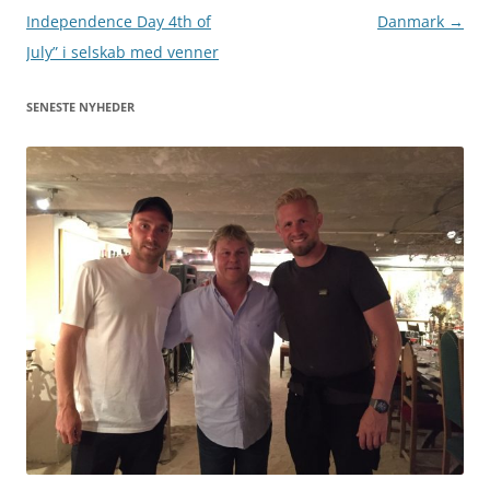
Independence Day 4th of
Danmark
→
July” i selskab med venner
SENESTE NYHEDER