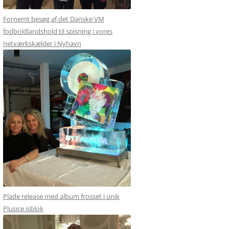
Fornemt besøg af det Danske VM
fodboldlandshold til spisning i vores
netværkskælder i Nyhavn
Plade release med album frosset i unik
Plusice isblok