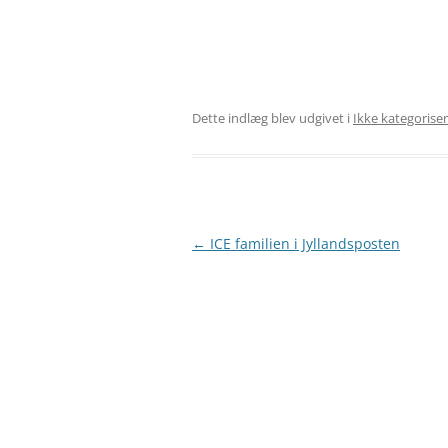
Dette indlæg blev udgivet i
Ikke kategorise
Indlægsnavigation
←
ICE familien i Jyllandsposten