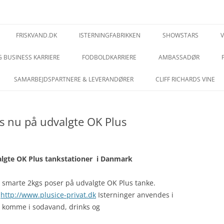
.dk
FRISKVAND.DK
ISTERNINGFABRIKKEN
SHOWSTARS
 BUSINESS KARRIERE
FODBOLDKARRIERE
AMBASSADØR
SAMARBEJDSPARTNERE & LEVERANDØRER
CLIFF RICHARDS VINE
es nu på udvalgte OK Plus
valgte OK Plus tankstationer i Danmark
 smarte 2kgs poser på udvalgte OK Plus tanke.
k
http://www.plusice-privat.dk
Isterninger anvendes i
l at komme i sodavand, drinks og