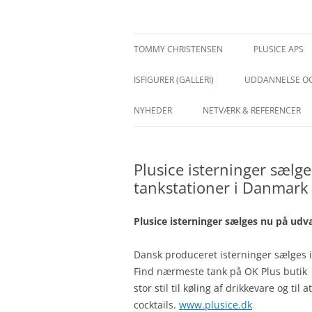
Hop
til
indhold
TommyChristensen
TOMMY CHRISTENSEN
PLUSICE APS
ISFIGURER (GALLERI)
UDDANNELSE OG
NYHEDER
NETVÆRK & REFERENCER
Plusice isterninger sælg
tankstationer i Danmark
Plusice isterninger sælges nu på ud
Dansk produceret isterninger sælges i
Find nærmeste tank på OK Plus buti
stor stil til køling af drikkevare og ti
cocktails.
www.plusice.dk