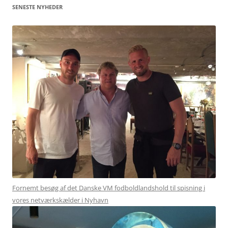
SENESTE NYHEDER
Fornemt besøg af det Danske VM fodboldlandshold til spisning i
vores netværkskælder i Nyhavn