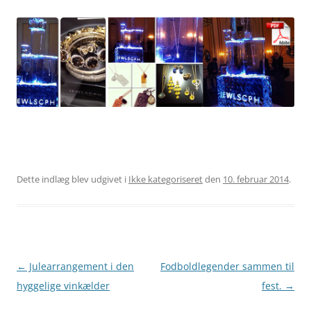
Dette indlæg blev udgivet i
Ikke kategoriseret
den
10. februar 2014
.
Indlægsnavigation
←
Julearrangement i den
Fodboldlegender sammen til
hyggelige vinkælder
fest.
→