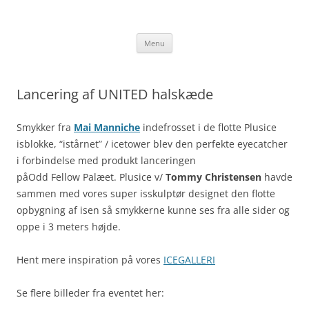
Hop
til
TommyChristensen.dk
indhold
Menu
Lancering af UNITED halskæde
Smykker fra
Mai Manniche
indefrosset i de flotte Plusice
isblokke, “istårnet” / icetower blev den perfekte eyecatcher
i forbindelse med produkt lanceringen
påOdd Fellow
Palæet. Plusice v/
Tommy Christensen
havde
sammen med vores super isskulptør designet den flotte
opbygning af isen så smykkerne kunne ses fra alle sider og
oppe i 3 meters højde.
Hent mere inspiration på vores
ICEGALLERI
Se flere billeder fra eventet her: